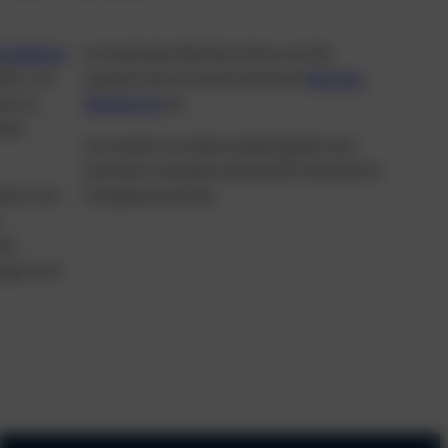
nstallation
Im laufenden Betrieb sichern wir die
iert, um
Systeme durch kontinuierliches
Remote-
ren zu
Monitoring
ab.
alen
So ensteht aus Netzunabhängikeit eine
technisch messbare dauerhaft verlässliche
zess: Von
Energieautonomie.
s
ten
lage auch