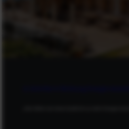
ZUVERLÄSSIG.
UNABHÄNGIG.
ZUKUNFTSSICHER.
11 Schritte in Richtung Energie-Autark
„Hier liefern wir einen Guide hin zu mehr Energie-Aut