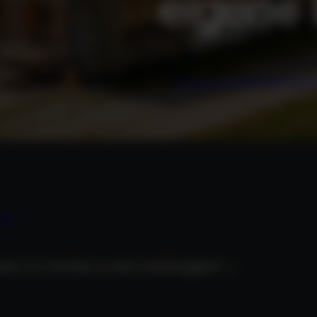
eigene 
Gemeinsam Ihr Projekt start
ie:
arkie. In 11 Schritten zu mehr Unabhängigkeit.“