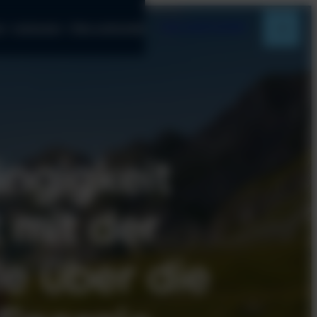
Jetzt autark werden
n
Leistungen
Über uns
Kontakt
ngigkeit
 mit der
le über die