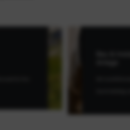
Bau & Inst
Anlage
 exakt für Ihre
Mit
marktführend
Damit beliebig 