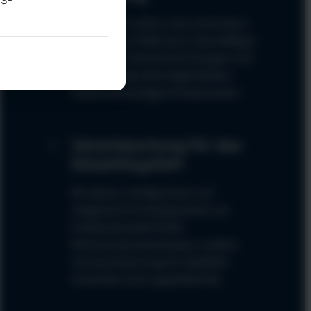
US-
Seit über 10 Jahren, also schon bevor
der Trend ins Rollen kam, beschäftigen
wir uns mit alternativen Energien und
effektiven Speichermöglichkeiten
sowie hochwertigen Komponenten.
Verantwortung für das
Gesamtsystem
Wir planen, konfigurieren und
integrieren Ihr Energiesystem als
funktionierende Einheit.
Nicht komponentenweise, sondern
mit Verantwortung für Stabilität,
Sicherheit und Langzeitbetrieb.