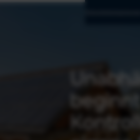
Photovoltaikanlage
Lösunge
Unabhä
beginnt
Kontrol