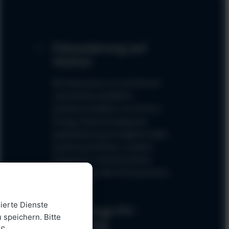
Fokussierung auf
Victron
Wir fokussieren uns auf die seit
Jahrzehnten etablierte
Systemarchitektur von Victron
Energy. Diese konsequente
Spezialisierung ermöglicht tiefes
Systemverständnis, saubere
Integration und eine präzise
Abstimmung aller Komponenten.
ierte Dienste
Jahrelange PV-
 speichern. Bitte
Erfahrung