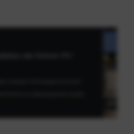
allation der Victron-PV-
er modularer Technologie von Victron.
viele Flächen am Gebäude genutzt werden.