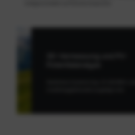
maßgeschneidert auf höchste Ansprüche:
3D-Vermessung und PV-
Potentialanalyse
Skalierbare Systeme (typ. 25-100 kWh+), die
Unabhängigkeitsziele ausgelegt sind.