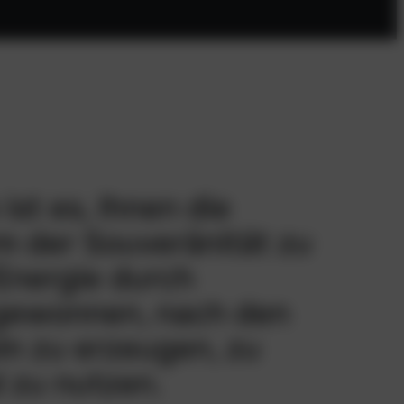
ist es, Ihnen die
rm der Souveränität zu
Energie durch
 gewonnen, nach den
n zu erzeugen, zu
 zu nutzen.