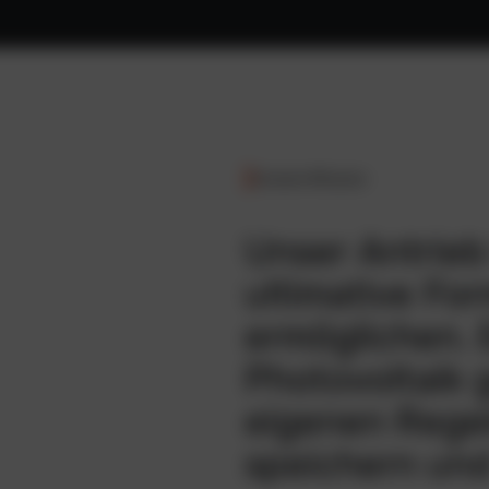
Unsere Mission
Unser Antrieb 
ultimative Fo
ermöglichen. 
Photovoltaik
eigenen Regel
speichern und