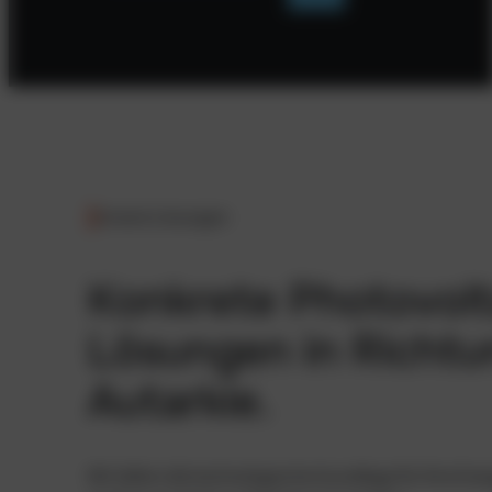
Unsere Lösungen
Konkrete Photovolt
Lösungen in Richtu
Autarkie.
Wir liefern die technologische Grundlage für Ihre Ene