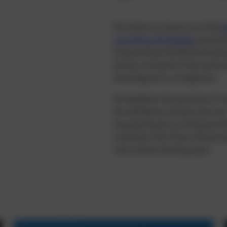
Wir haben uns bewusst auf die
I
von Victron PV Anlagen
spezialis
Komponenten flexibel kombinie
können und dadurch den optim
Autarkiegrad zu ermöglichen.
Wir begleiten den gesamten Pro
der detaillieren Analyse über da
Engeneering bis zur fachgerech
Installation der Photovoltaikan
unter alpinen Bedingungen.