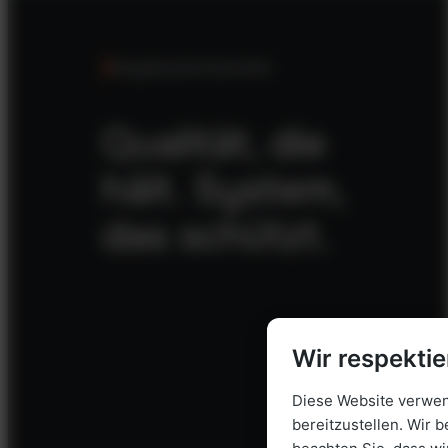
Die getautark-Garantie
Qualität, die
hält. System,
das schützt.
Wir respektie
Diese Website verwend
bereitzustellen. Wir b