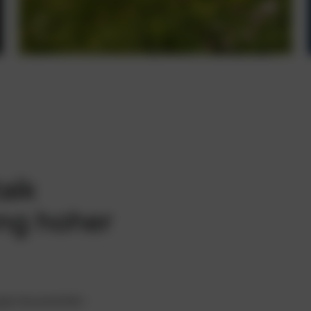
aik
ng hoher
rgie-Souveränität –