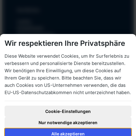
Rechtliches
Cookie-
Einstellungen
Datenschutzerkläru
ng
Wir respektieren Ihre Privatsphäre
Impressum
HTML Sitemap
Diese Website verwendet Cookies, um Ihr Surferlebnis zu
verbessern und personalisierte Dienste bereitzustellen.
Wir benötigen Ihre Einwilligung, um diese Cookies auf
Ihrem Gerät zu speichern. Bitte beachten Sie, dass wir
auch Cookies von US-Unternehmen verwenden, die das
EU-US-Datenschutzabkommen nicht unterzeichnet haben.
© 2026 getAutark. Alle Rechte
Powered by
Cookie-Einstellungen
vorbehalten.
Nur notwendige akzeptieren
Alle akzeptieren